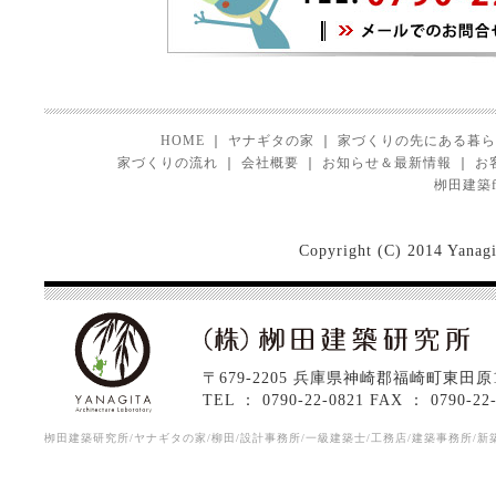
HOME
｜
ヤナギタの家
｜
家づくりの先にある暮ら
家づくりの流れ
｜
会社概要
｜
お知らせ＆最新情報
｜
お
栁田建築fa
Copyright (C) 2014 Yanagit
〒679-2205 兵庫県神崎郡福崎町東田原1
TEL ： 0790-22-0821 FAX ： 0790-22
栁田建築研究所/ヤナギタの家/柳田/設計事務所/一級建築士/工務店/建築事務所/新築