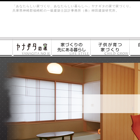
「あなたらしい家づくり、あなたらしい暮らしへ」ヤナギタの家で家づくり。
兵庫県神崎郡福崎町の一級建築士設計事務所（株）栁田建築研究所。